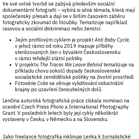
Ve své volné tvorbě se zabývá především sociální
dokumentární fotografií – vybírá si silná témata, která mají
společenský přesah a dají se v širším časovém záběru
fotograficky zkoumat do hloubky. Tematizuje například
rasovou a sociální diskriminaci nebo ženství.
Jejím profilovým cyklem je projekt
Anti Baby Cycle
,
v jehož rámci od roku 2019 mapuje příběhy
sterilizovaných žen v bývalém Československu
v rámci tehdejší státní politiky.
V projektu
The Traces We Leave Behind
tematizuje na
příkladu chovu sokolů dopady československé
socialistické zemědělské politiky na životní prostředí.
Fotosérie
Coke
se věnuje vylidňování industriální
krajiny po uzavření čenouhelných dolů.
Lenčina autorská fotografická práce získala nominaci na
ocenění Czech Press Photo a International Photography
Grant. V posledních letech byly její cykly několikrát
vystaveny v Česku, v Německu a na Slovensku.
Jako freelance fotografka inklinuje Lenka k žurnalistické