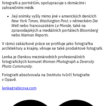
fotografii a portrétům, spolupracuje s domácími i
zahraničními médii.
Její snímky vyšly mimo jiné v amerických denících
New York Times
,
Washington Post
, v německém
Die
Welt
nebo francouzském
Le Monde
, také na
zpravodajských a mediálních portálech
Bloomberg
nebo
Nieman Reports
.
V rámci zakázkové práce se profiluje jako fotografka
architektury a krajiny, věnuje se také produktové fotografii.
Lenka je členkou mezinárodních profesionálních
fotografických komunit
Women Photograph
a
Diversity
Photo Community
.
Fotografii absolvovala na Institutu tvůrčí fotografie
v Opavě.
lenkagrabicova.com